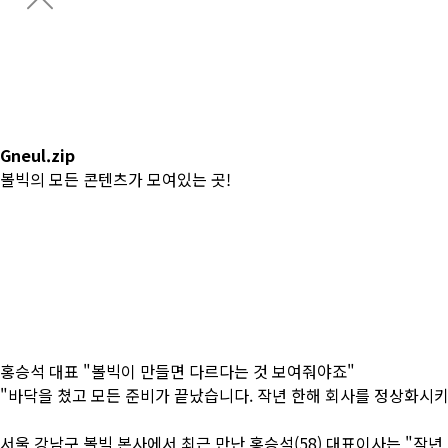
Gneul.zip
CONDOR Championship
CONDOR 이글 챌린지
Catalog
Gneul.zip
볼빅의 모든 콘텐츠가 모여있는 곳!
전체
#CF
#News
#Lesson
#Review
#Team Volvik
#Contents
홍승석 대표 "볼빅이 만들면 다르다는 것 보여줘야죠"
"바닥을 쳤고 모든 준비가 끝났습니다. 작년 한해 회사를 정상화시키
서울 강남구 볼빅 본사에서 최근 만난 홍승석(58) 대표이사는 "작년 