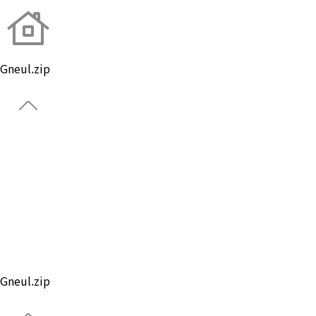
Gneul.zip
About Brand
Global
Ball
Gear
Custom Ball
Park Golf
Gneul.zip
Notice
Gneul.zip