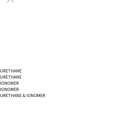
Ball Selector
CONDOR
CONDOR S3/S4
VIVID
AXIA
Volvik Ball Lineup
Special Pack
Marvel & Disney
Ball Selector
URETHANE
CONDOR
URETHANE
CONDOR S3/S4
IONOMER
VIVID
IONOMER
AXIA
URETHANE & IONOMER
Volvik Ball Lineup
Special Pack
MARVEL & DISNEY