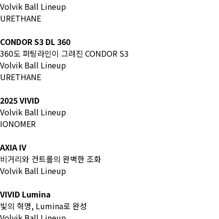
Volvik Ball Lineup
URETHANE
CONDOR S3 DL 360
360도 퍼팅라인이 그려진 CONDOR S3
Volvik Ball Lineup
URETHANE
2025 VIVID
Volvik Ball Lineup
IONOMER
AXIA IV
비거리와 컨트롤의 완벽한 조화
Volvik Ball Lineup
VIVID Lumina
빛의 혁명, Lumina로 완성
Volvik Ball Lineup