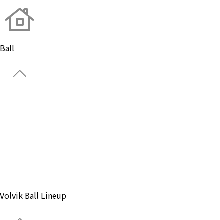
Ball
About Brand
Global
Ball
Gear
Custom Ball
Park Golf
Gneul.zip
Notice
Volvik Ball Lineup